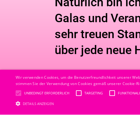
Natürlich bin i
Galas und Ver­an
sehr treuen Sta
über jede neue 
Wir verwenden Cookies, um die Benutzerfreundlichkeit unserer Web
stimmen Sie der Verwendung von Cookies gemäß unserer Cookie-Ric
UNBEDINGT ERFORDERLICH
TARGETING
FUNKTIONALI
DETAILS ANZEIGEN
Anfrage?
Sc
Unbedingt erforderliche Cookies ermöglichen wesentliche Kernfunktionen