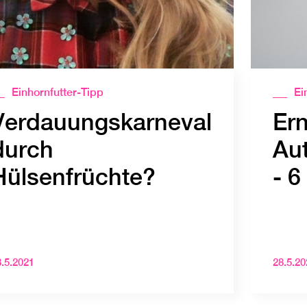
Einhornfutter-Tipp
Ei
Verdauungskarneval
Er
durch
Au
Hülsenfrüchte?
- 6
8.5.2021
28.5.20