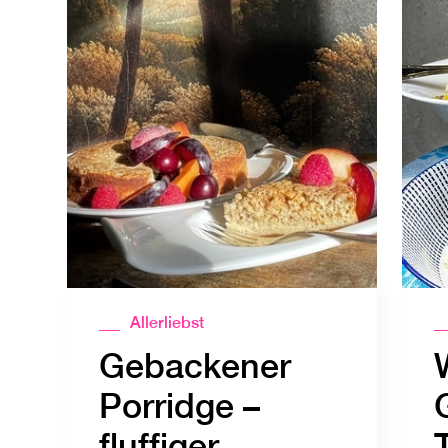
Allerliebst
Gebackener
Porridge –
fluffiger