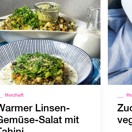
Herzhaft
He
Warmer Linsen-
Zu
Gemüse-Salat mit
ve
Tahini