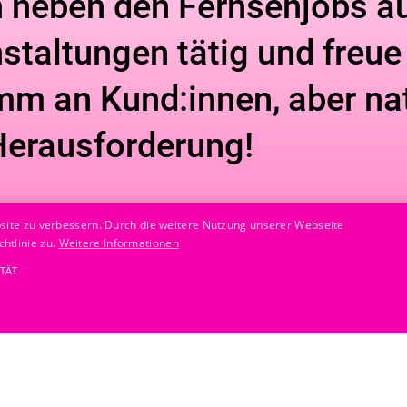
ch neben den Fernsehjobs au
­staltungen tätig und freu
mm an Kund:innen, aber na
Herausforderung!
site zu verbessern. Durch die weitere Nutzung unserer Webseite
htlinie zu.
Weitere Informationen
TÄT
hreiben Sie mir
Unbedingt erforderlich
Targeting
Funktionalität
 der Website wie die Benutzeranmeldung und die Kontoverwaltung. Ohne die unbedingt